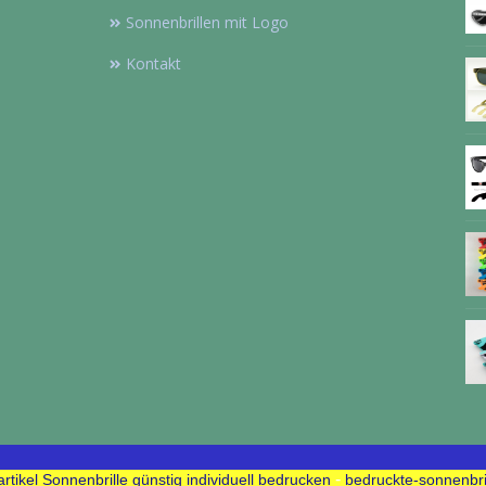
Sonnenbrillen mit Logo
Kontakt
-
tikel Sonnenbrille günstig individuell bedrucken
bedruckte-sonnenbri