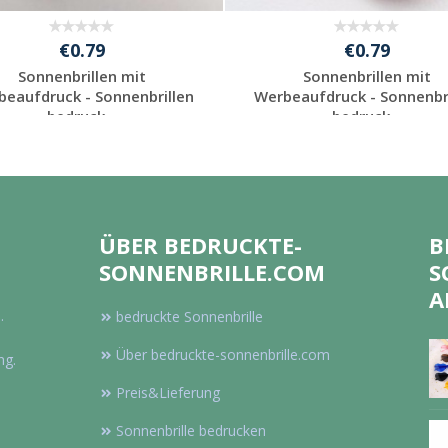
€0.79
€0.79
Sonnenbrillen mit
Sonnenbrillen mit
beaufdruck - Sonnenbrillen
Werbeaufdruck - Sonnenbri
bedruck...
bedruck...
Individuelle
Individuelle
Werbeartikel
Werbeartikel
anfragen
anfragen
ÜBER BEDRUCKTE-
B
SONNENBRILLE.COM
S
A
.
bedruckte Sonnenbrille
Über bedruckte-sonnenbrille.com
ng.
Preis&Lieferung
Sonnenbrille bedrucken