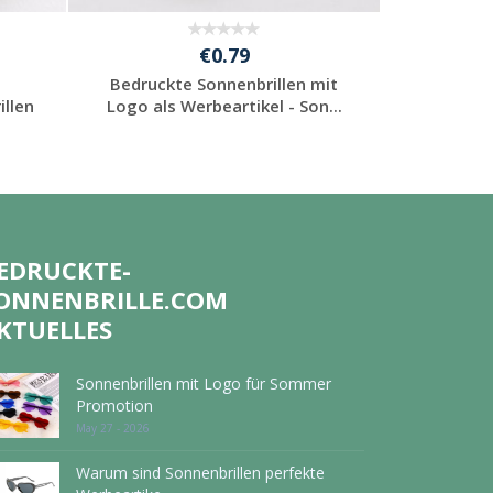
€0.79
Bedruckte Sonnenbrillen mit
Bedruckt
llen
Logo als Werbeartikel - Son...
Logo als 
Individuelle
Werbeartikel
anfragen
EDRUCKTE-
ONNENBRILLE.COM
KTUELLES
Sonnenbrillen mit Logo für Sommer
Promotion
May 27 - 2026
Warum sind Sonnenbrillen perfekte