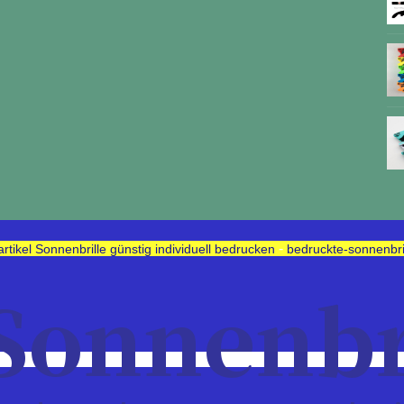
-
tikel Sonnenbrille günstig individuell bedrucken
bedruckte-sonnenbri