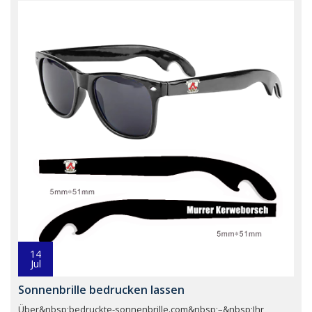
14
Jul
Sonnenbrille bedrucken lassen
Über&nbsp;bedruckte-sonnenbrille.com&nbsp;–&nbsp;Ihr